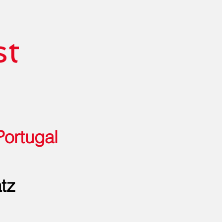
st
Portugal
tz