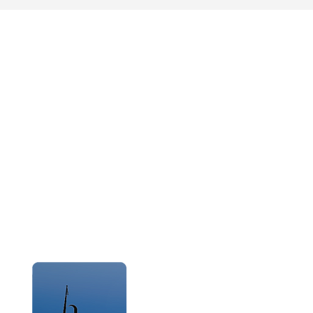
verein e. V.
00
Impressum
Datensc
e
sverein Heinsberg e. V.