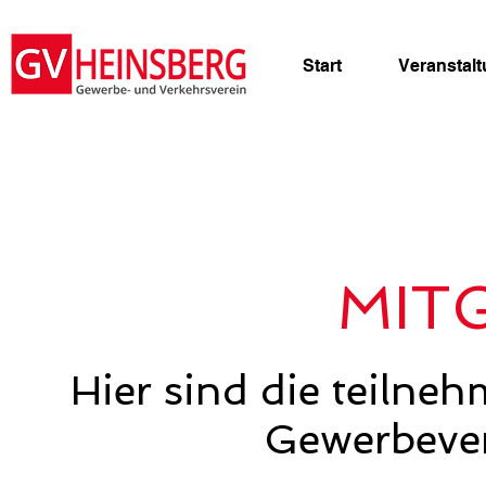
Start
Veranstal
MIT
Hier sind die teiln
Gewerbever