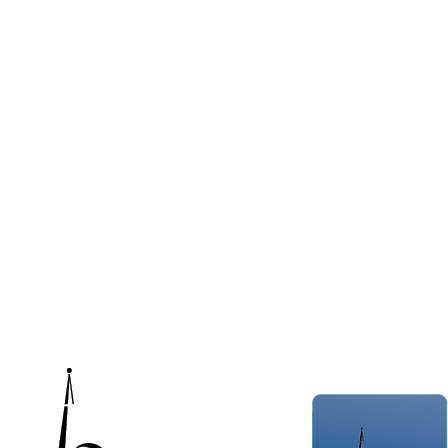
Gewerbe- und Verkehrsverein e. V.
Heinsberg
Postfach 1128
52515 Heinsberg
Telefon +49 (0) 24 52 106 700
E-Mail
info@gv-heinsberg.de
© 2022 Gewerbe- und Verkehrsverein Heinsberg e. V.