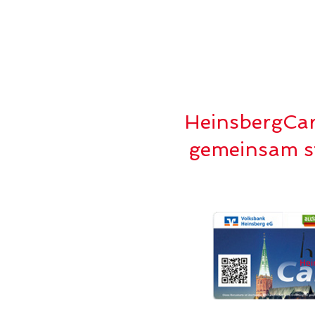
HeinsbergCa
gemeinsam st